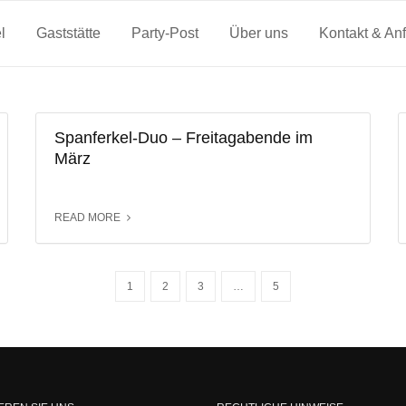
l
Gaststätte
Party-Post
Über uns
Kontakt & Anf
Spanferkel-Duo – Freitagabende im
März
READ MORE
1
2
3
…
5