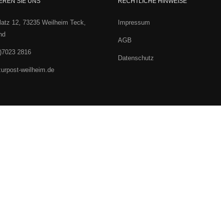
EREN SIE UNS
RECHTLICHE HINWEISE
atz 12, 73235 Weilheim Teck,
Impressum
nd
AGB
)7023 2816
Datenschutz
urpost-weilheim.de