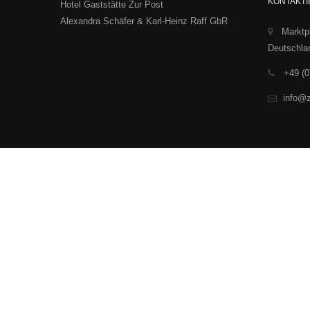
KONTAKTI
Hotel Gaststätte Zur Post
Alexandra Schäfer & Karl-Heinz Raff GbR
Marktpl
Deutschla
+49 (0
info@z